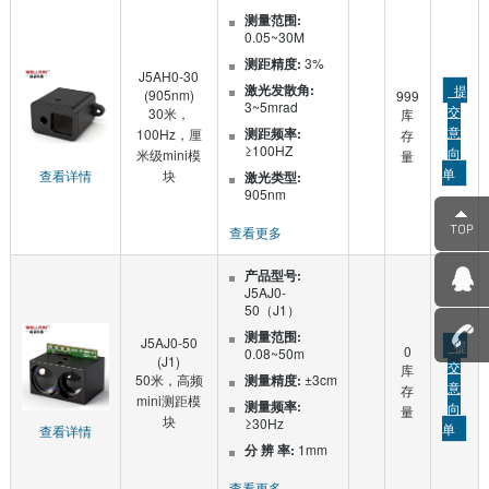
测量范围:
0.05~30M
测距精度:
3%
J5AH0-30
激光发散角:
提
(905nm)
999
3~5mrad
交
30米，
库
意
测距频率:
100Hz，厘
存
≥100HZ
向
米级mini模
量
单
查看详情
块
激光类型:
905nm
查看更多
产品型号:
J5AJ0-
50（J1）
测量范围:
J5AJ0-50
提
0
0.08~50m
(J1)
交
库
50米，高频
测量精度:
±3cm
意
存
mini测距模
测量频率:
向
量
块
≥30Hz
单
查看详情
分 辨 率:
1mm
查看更多