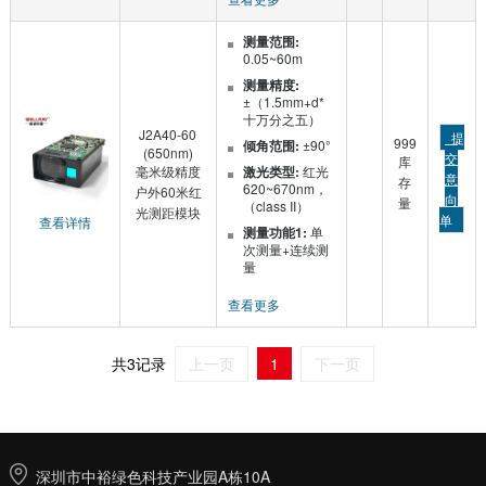
测量范围:
0.05~60m
测量精度:
±（1.5mm+d*
十万分之五）
J2A40-60
提
999
倾角范围:
±90°
(650nm)
交
库
毫米级精度
激光类型:
红光
意
存
620~670nm，
户外60米红
向
量
（class II）
光测距模块
单
查看详情
测量功能1:
单
次测量+连续测
量
查看更多
共3记录
上一页
1
下一页
深圳市中裕绿色科技产业园A栋10A