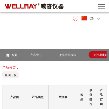
CN
首页
产品中心
激光测距模块
短距离测距模
产品分类：
返回上级
供
产
购
货
品
产品图
产品类型
数据表
买
情
订
况
购